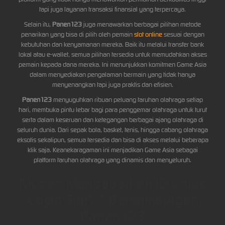
tapi juga layanan transaksi finansial yang terpercaya.
Selain itu,
Panen123
juga menawarkan berbagai pilihan metode
penarikan yang bisa di pilih oleh pemain
slot online
sesuai dengan
kebutuhan dan kenyamanan mereka. Baik itu melalui transfer bank
lokal atau e-wallet, semua pilihan tersedia untuk memudahkan akses
pemain kepada dana mereka. Ini menunjukkan komitmen Game Asia
dalam menyediakan pengalaman bermain yang tidak hanya
menyenangkan tapi juga praktis dan efisien.
Panen123
menyuguhkan ribuan peluang taruhan olahraga setiap
hari, membuka pintu lebar bagi para penggemar olahraga untuk turut
serta dalam keseruan dan ketegangan berbagai ajang olahraga di
seluruh dunia. Dari sepak bola, basket, tenis, hingga cabang olahraga
eksotis sekalipun, semua tersedia dan bisa di akses melalui beberapa
klik saja. Keanekaragaman ini menjadikan Game Asia sebagai
platform taruhan olahraga yang dinamis dan menyeluruh.
Mudah Mendapatkan ID Untuk
Login Slot77 Bersama Agen
Panen123