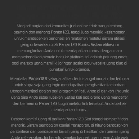
Dapatkan Penghasilan dan Komisi
dengan Sistem Afiliasi di Panen123
Menjadi bagian dari komunitas judi online tidak hanya tentang
bermain dan menang
Panen123
, tetapi juga memiliki kesempatan
untuk mendapatkan penghasilan tambahan melalui sistem afiliasi
yang di tawarkan oleh Panen123 Bonus. Sistem afiliasi ini
memungkinkan Anda untuk mendapatkan komisi dengan cara
memperkenalkan pemain baru ke platform. Ini adalah peluang emas
bagi mereka yang memiliki jaringan sosial atau website yang bisa di
gunakan untuk promosi.
Mendaftar
Panen123
sebagai afiliasi tentu sangat mudah dan terbuka
untuk siapa saja yang ingin mendapatkan penghasilan tambahan.
Dengan menjadi bagian dari program afiliasi, Anda di berikan link unik
yang bisa Anda sebar luaskan. Setiap kali ada orang yang mendaftar
dan bermain di Panen123 Login melalui link tersebut, Anda berhak
mendapatkan komisi.
Besaran komisi yang di berikan Panen123 Slot sangat kompetitif dan
menarik. Sistem pembagian komisi transparan, di hitung berdasarkan
persentase dari pendapatan bersih yang di hasilkan dari pemain yang
Anda referensikan. Ini berarti, semakin banyak orang yang Anda ajak