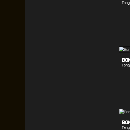
Tang
BON
Tang
BON
Tang