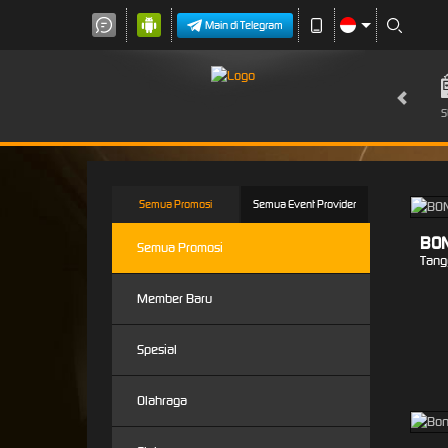
Main di Telegram
HOT GAMES
S
Semua Promosi
Semua Event Provider
BON
Semua Promosi
Tang
Member Baru
Spesial
Olahraga