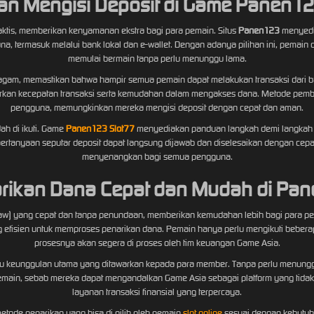
n Mengisi Deposit di Game Panen1
aktis, memberikan kenyamanan ekstra bagi para pemain. Situs
Panen123
menyedi
 termasuk melalui bank lokal dan e-wallet. Dengan adanya pilihan ini, pemain
memulai bermain tanpa perlu menunggu lama.
agam, memastikan bahwa hampir semua pemain dapat melakukan transaksi dari ba
rkan kecepatan transaksi serta kemudahan dalam mengakses dana. Metode pem
pengguna, memungkinkan mereka mengisi deposit dengan cepat dan aman.
ah di ikuti. Game
Panen123 Slot77
menyediakan panduan langkah demi langkah 
ertanyaan seputar deposit dapat langsung dijawab dan diselesaikan dengan cep
menyenangkan bagi semua pengguna.
rikan Dana Cepat dan Mudah di Pa
raw) yang cepat dan tanpa penundaan, memberikan kemudahan lebih bagi para pe
 efisien untuk memproses penarikan dana. Pemain hanya perlu mengikuti bebera
prosesnya akan segera di proses oleh tim keuangan Game Asia.
tu keunggulan utama yang ditawarkan kepada para member. Tanpa perlu menungg
pemain, sebab mereka dapat mengandalkan Game Asia sebagai platform yang tidak
layanan transaksi finansial yang terpercaya.
tode penarikan yang bisa di pilih oleh pemain
slot online
sesuai dengan kebutuha