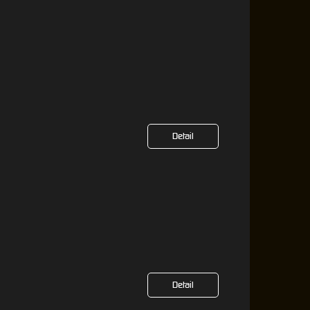
Detail
Detail