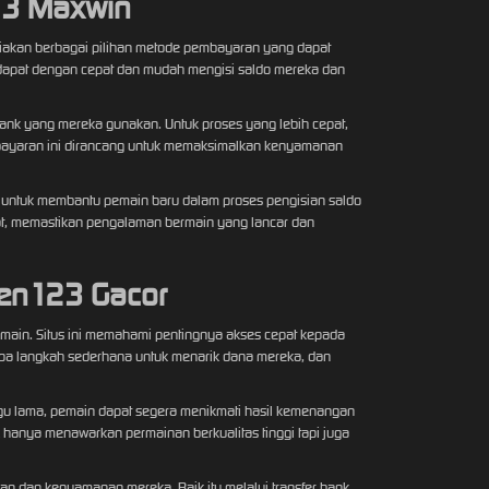
23 Maxwin
akan berbagai pilihan metode pembayaran yang dapat
 dapat dengan cepat dan mudah mengisi saldo mereka dan
nk yang mereka gunakan. Untuk proses yang lebih cepat,
bayaran ini dirancang untuk memaksimalkan kenyamanan
untuk membantu pemain baru dalam proses pengisian saldo
at, memastikan pengalaman bermain yang lancar dan
nen123 Gacor
main. Situs ini memahami pentingnya akses cepat kepada
pa langkah sederhana untuk menarik dana mereka, dan
u lama, pemain dapat segera menikmati hasil kemenangan
 hanya menawarkan permainan berkualitas tinggi tapi juga
n dan kenyamanan mereka. Baik itu melalui transfer bank