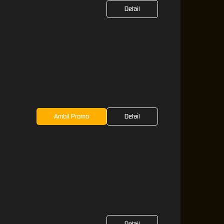
Detail
Ambil Promo
Detail
Detail