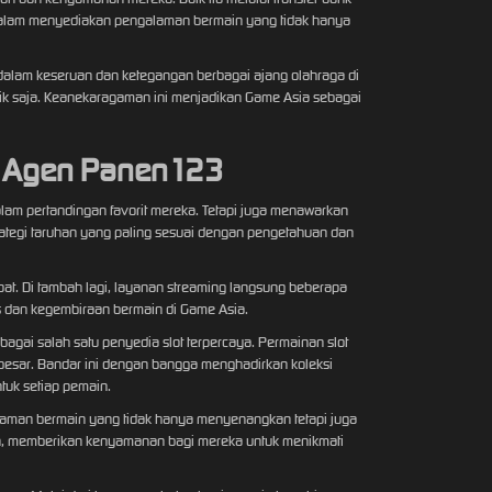
 dalam menyediakan pengalaman bermain yang tidak hanya
 dalam keseruan dan ketegangan berbagai ajang olahraga di
 klik saja. Keanekaragaman ini menjadikan Game Asia sebagai
a Agen Panen123
lam pertandingan favorit mereka. Tetapi juga menawarkan
rategi taruhan yang paling sesuai dengan pengetahuan dan
at. Di tambah lagi, layanan streaming langsung beberapa
s dan kegembiraan bermain di Game Asia.
ebagai salah satu penyedia slot terpercaya. Permainan slot
esar. Bandar ini dengan bangga menghadirkan koleksi
uk setiap pemain.
alaman bermain yang tidak hanya menyenangkan tetapi juga
ain, memberikan kenyamanan bagi mereka untuk menikmati