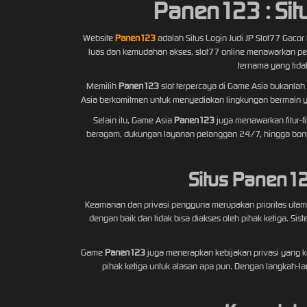
Panen123 : Situ
Website
Panen123
adalah Situs Login Judi JP Slot77 Gac
luas dan kemudahan akses, slot77 online menawarkan pen
ternama yang tida
Memilih
Panen123
slot terpercaya di Game Asia bukanlah 
Asia berkomitmen untuk menyediakan lingkungan bermain y
Selain itu, Game Asia
Panen123
juga menawarkan fitur
beragam, dukungan layanan pelanggan 24/7, hingga bonus 
Situs Panen12
Keamanan dan privasi pengguna merupakan prioritas utama
dengan baik dan tidak bisa diakses oleh pihak ketiga. S
Game
Panen123
juga menerapkan kebijakan privasi yang 
pihak ketiga untuk alasan apa pun. Dengan langkah-l