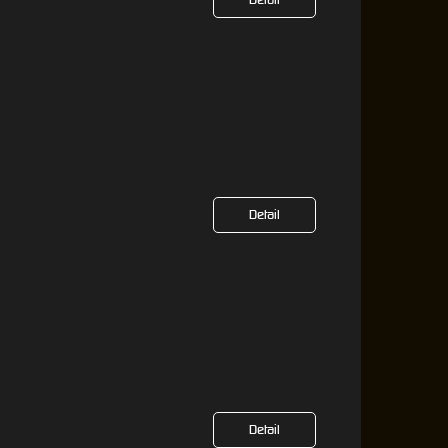
Detail
Detail