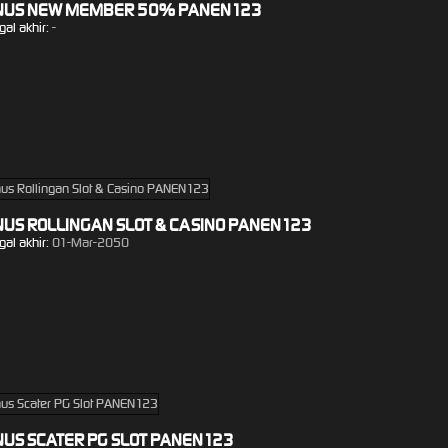
NUS NEW MEMBER 50% PANEN123
gal akhir:
-
US ROLLINGAN SLOT & CASINO PANEN123
gal akhir:
01-Mar-2050
US SCATER PG SLOT PANEN123