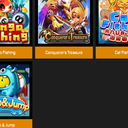
o Fishing
Conqueror's Treasure
Cat Fis
p & Jump