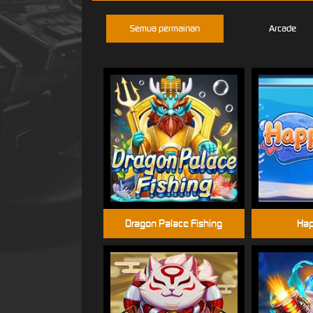
Semua permainan
Arcade
Dragon Palace Fishing
Hap