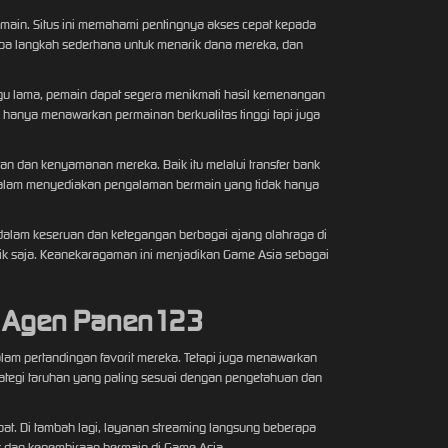
main. Situs ini memahami pentingnya akses cepat kepada
pa langkah sederhana untuk menarik dana mereka, dan
u lama, pemain dapat segera menikmati hasil kemenangan
 hanya menawarkan permainan berkualitas tinggi tapi juga
n dan kenyamanan mereka. Baik itu melalui transfer bank
 dalam menyediakan pengalaman bermain yang tidak hanya
 dalam keseruan dan ketegangan berbagai ajang olahraga di
 klik saja. Keanekaragaman ini menjadikan Game Asia sebagai
a Agen Panen123
lam pertandingan favorit mereka. Tetapi juga menawarkan
rategi taruhan yang paling sesuai dengan pengetahuan dan
at. Di tambah lagi, layanan streaming langsung beberapa
s dan kegembiraan bermain di Game Asia.