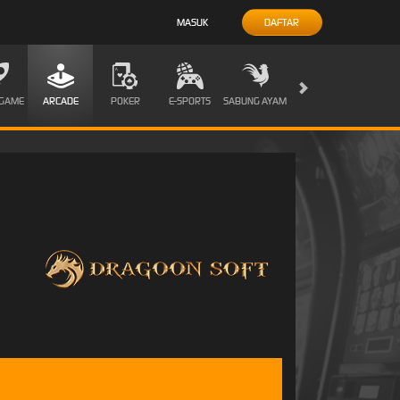
MASUK
DAFTAR
 GAME
ARCADE
POKER
E-SPORTS
SABUNG AYAM
PROMOSI