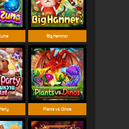
Zuma
Big Hammer
Party
Plants vs. Dinos