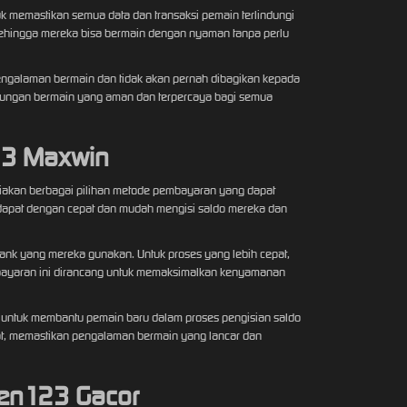
k memastikan semua data dan transaksi pemain terlindungi
, sehingga mereka bisa bermain dengan nyaman tanpa perlu
engalaman bermain dan tidak akan pernah dibagikan kepada
ngkungan bermain yang aman dan terpercaya bagi semua
23 Maxwin
akan berbagai pilihan metode pembayaran yang dapat
 dapat dengan cepat dan mudah mengisi saldo mereka dan
nk yang mereka gunakan. Untuk proses yang lebih cepat,
bayaran ini dirancang untuk memaksimalkan kenyamanan
untuk membantu pemain baru dalam proses pengisian saldo
at, memastikan pengalaman bermain yang lancar dan
nen123 Gacor