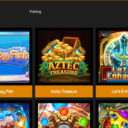
Fishing
py Fish
Aztec Treasure
Let's En