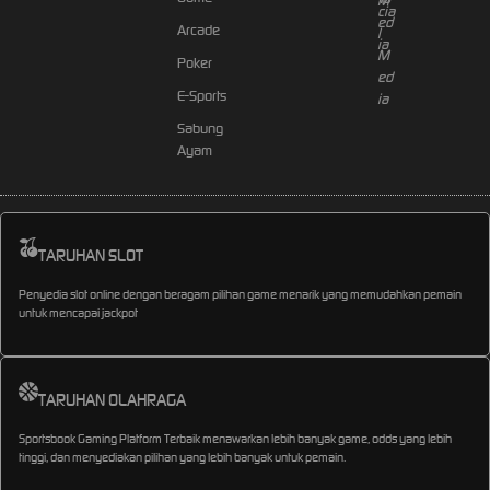
Arcade
Poker
E-Sports
Sabung
Ayam
TARUHAN SLOT
Penyedia slot online dengan beragam pilihan game menarik yang memudahkan pemain
untuk mencapai jackpot
TARUHAN OLAHRAGA
Sportsbook Gaming Platform Terbaik menawarkan lebih banyak game, odds yang lebih
tinggi, dan menyediakan pilihan yang lebih banyak untuk pemain.