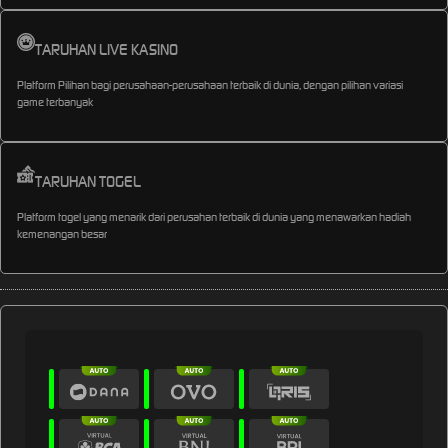
TARUHAN LIVE KASINO
Platform Pilihan bagi perusahaan-perusahaan terbaik di dunia, dengan pilihan variasi
game terbanyak
TARUHAN TOGEL
Platform togel yang menarik dari perusahan terbaik di dunia yang menawarkan hadiah
kemenangan besar