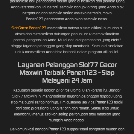
persentase dari pendapatan bersih yang di hasilkan dari pemain yang
Anda referensikan. Ini berarti, semakin banyak orang yang Anda ajak
bergabung dan semakin sering mereka bermain, maka
Panen123
pendapatan Anda akan semakin besar.
Slot Gacor Panen123
memastikan bahwa sistem afiliasi ini mudah di
akses dan memberikan dukungan penuh untuk memaksimalkan
potensi penghasilan Anda. Mulai dari alat pemasaran yang efektif
hingga layanan pelanggan yang siap membantu. Semua di sediakan
untuk memastikan Anda bisa berhasil dalam program afiliasi ini.
Layanan Pelanggan Slot77 Gacor
Maxwin Terbaik Panen123 - Siap
Melayani 24 Jam
Kepuasan pemain adalah prioritas utama, Oleh karena itu, Bandar
Slot77 Maxwin ini menghadirkan layanan pelanggan terpadu yang
siap melayani setiap harinya. Tim customer service
Panen123
terdiri
dari para profesional yang terlatih dan ramah. Selalu siap untuk
membantu menyelesaikan setiap pertanyaan atau masalah yang
mungkin Anda hadapi.
Berkomunikasi dengan
Panen123
support kami sangatlah mudah dan