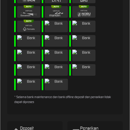
* Selama bank maintenance dan bank offline deposit dan penarikan tidak
dapat diproses
Deposit
Penarikan