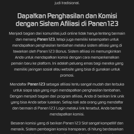
judi tradisional.
Dapatkan Penghasilan dan Komisi
dengan Sistem Afiliasi di Panen123
Menjadi bagian dari komunitas judi online tidak hanya tentang bermain
dan menang
Panen123
, tetapi juga memiliki kesempatan untuk
mendapatkan penghasilan tambahan melalui sistem afiliasi yang di
tawarkan oleh Panen123 Bonus. Sistem afiliasi ini memungkinkan
Anda untuk mendapatkan komisi dengan cara memperkenalkan
pemain baru ke platform. Ini adalah peluang emas bagi mereka yang
memiliki jaringan sosial atau website yang bisa di gunakan untuk
promosi.
Mendaftar
Panen123
sebagai afiliasi tentu sangat mudah dan terbuka
untuk siapa saja yang ingin mendapatkan penghasilan tambahan.
Dengan menjadi bagian dari program afiliasi, Anda di berikan link unik
yang bisa Anda sebar luaskan. Setiap kali ada orang yang mendaftar
dan bermain di Panen123 Login melalui link tersebut, Anda berhak
mendapatkan komisi.
Besaran komisi yang di berikan Panen123 Slot sangat kompetitif dan
menarik. Sistem pembagian komisi transparan, di hitung berdasarkan