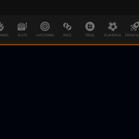
GAMES
SLOTS
LIVE CASINO
RACE
TOGEL
OLAHRAGA
CRASH 