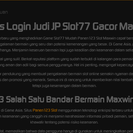
Cuan
s Login Judi JP Slot77 Gacor M
 terbaru yang menghadirkan Game Slot77 Mudah Panen123 Slot Maxwin cepat bersa
alaman bermain yang seru dan potensi kemenangan yang besar. Di Game Asia, pe
 hanya. Menjamin keseruan bermain tapi juga keadilan dan keamanan dalam seti
al yang sulit. Berkat reputasi platform yang sudah terbukti di kalangan para pemai
ng aman dan adil bagi semua penggunanya. Hal ini penting, mengingat kepercay
itur pendukung yang membuat pengalaman bermain slot online semakin nyaman 
an promosi yang menarik. Semua ini di rancang untuk memberikan nilai tambah b
tetapi juga kesenangan dalam bermain.
3 Salah Satu Bandar Bermain Maxwin
di Game Asia. Situs
Panen123 Slot
menggunakan teknologi enkripsi terbaru untuk
stem keamanan yang canggih ini menjamin kerahasiaan informasi pribadi pemain, 
khawatir tentang potensi risiko keamanan.
etat, memastikan bahwa data pengguna hanya di gunakan untuk meningkatkan pe