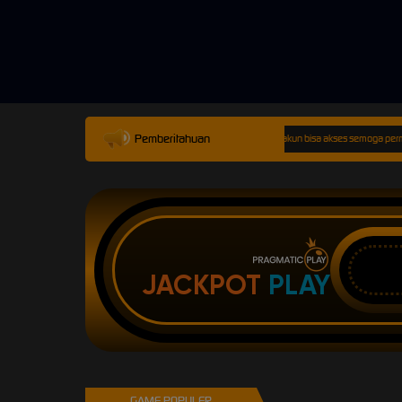
Pemberitahuan
tus resmi PANEN123 yang menyediakan taruhan dengan 1 akun bisa akses semoga permainan bola, c
JACKPOT
PLAY
GAME POPULER