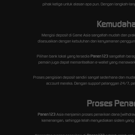
pihak ketiga untuk alasan apa pun. Dengan langkah-la
Kemudahan
Mengisi deposit di Game Asia sangatlah mudah dan prak
disesuaikan dengan kebutuhan dan kenyamanan pengguna, 
Pilihan bank lokal yang tersedia
Panen123
sangatlah bera
pemain juga dapat memanfaatkan e-wallet yang menawar
Proses pengisian deposit sendiri sangat sederhana dan muda
account mereka. Dengan support pelanggan 24/7, pe
Proses Pena
Panen123
Asia menjamin proses penarikan dana (withdra
kemenangan, sehingga telah menyediakan sistem yang e