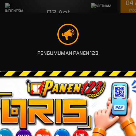
04 
03 Agt
17.0
20.30.00
04 
ASEAN CHAMPIONSHIP
INDONESIA
VIETNAM
20.0
03 
PENGUMUMAN PANEN123
03 Agt
03.0
17.30.00
03 
ASEAN CHAMPIONSHIP
CAMBODIA
TIMOR LESTE
01.0
UNDUH APLIK
PANEN123 A
Nikmati berbagai pe