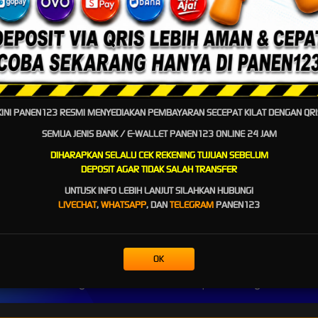
PANEN12
Panduan in
Pindai kode QR
untuk Unduh
KINI PANEN123 RESMI MENYEDIAKAN PEMBAYARAN SECEPAT KILAT DENGAN QRI
Android APK
SEMUA JENIS BANK / E-WALLET PANEN123 ONLINE 24 JAM
DIHARAPKAN SELALU CEK REKENING TUJUAN SEBELUM
DEPOSIT AGAR TIDAK SALAH TRANSFER
UNTUSK INFO LEBIH LANJUT SILAHKAN HUBUNGI
LIVECHAT
,
WHATSAPP
, DAN
TELEGRAM
PANEN123
OK