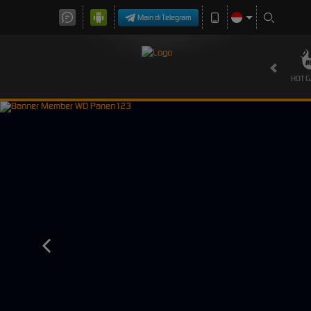
Main di Telegram
HOT 